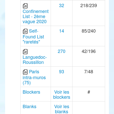
32
218/239
Confinement
List - 2ème
vague 2020
Self-
14
85/240
Found List
"raretés"
270
42/196
Languedoc-
Roussillon
Paris
93
7/48
intra-muros
(75)
Blockers
Voir les
#
blockers
Blanks
Voir les
blanks