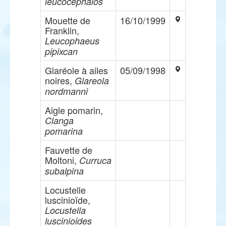
leucocephalos
Mouette de
16/10/1999
Franklin,
Leucophaeus
pipixcan
Glaréole à ailes
05/09/1998
noires,
Glareola
nordmanni
Aigle pomarin,
Clanga
pomarina
Fauvette de
Moltoni,
Curruca
subalpina
Locustelle
luscinioïde,
Locustella
luscinioides