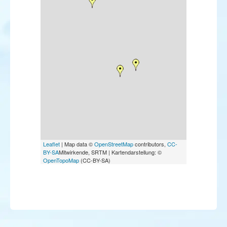
Leaflet
| Map data ©
OpenStreetMap
contributors,
CC-
BY-SA
Mitwirkende, SRTM | Kartendarstellung: ©
OpenTopoMap
(CC-BY-SA)