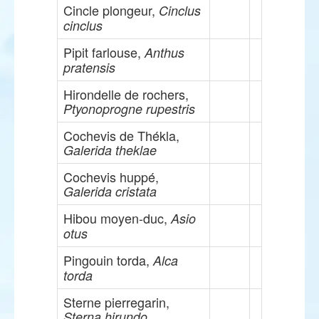
Cincle plongeur,
Cinclus
cinclus
Pipit farlouse,
Anthus
pratensis
Hirondelle de rochers,
Ptyonoprogne rupestris
Cochevis de Thékla,
Galerida theklae
Cochevis huppé,
Galerida cristata
Hibou moyen-duc,
Asio
otus
Pingouin torda,
Alca
torda
Sterne pierregarin,
Sterna hirundo