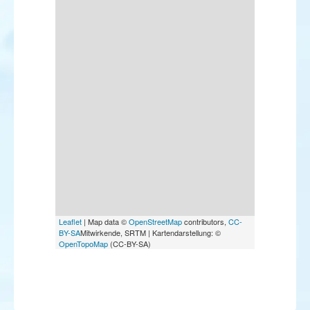
Leaflet
| Map data ©
OpenStreetMap
contributors,
CC-
BY-SA
Mitwirkende, SRTM | Kartendarstellung: ©
OpenTopoMap
(CC-BY-SA)