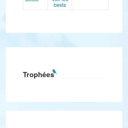
bests
Trophées