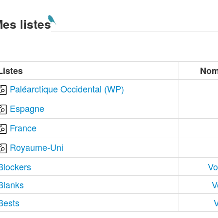
es listes
Listes
Nom
Paléarctique Occidental (WP)
Espagne
France
Royaume-Uni
Blockers
Vo
Blanks
V
Bests
V