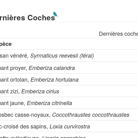
rnières Coches
Dernières coch
pèce
isan vénéré,
Syrmaticus reevesii (féral)
uant proyer,
Emberiza calandra
uant ortolan,
Emberiza hortulana
ant zizi,
Emberiza cirlus
uant jaune,
Emberiza citrinella
osbec casse-noyaux,
Coccothraustes coccothraustes
c-croisé des sapins,
Loxia curvirostra
notte mélodieuse,
Linaria cannabina