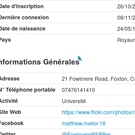
Date d'inscription
26/10/
Dernière connexion
08/11/
Date de naissance
24/05/
Pays
Royau
nformations Générales
Adresse
21 Fowlmere Road, Foxton, C
N° Téléphone portable
07476141410
Activité
Université
Site Web
https://www.flickr.com/photos
Facebook
matthew.mellor.18
Twitter
@FowlmereRSPBer