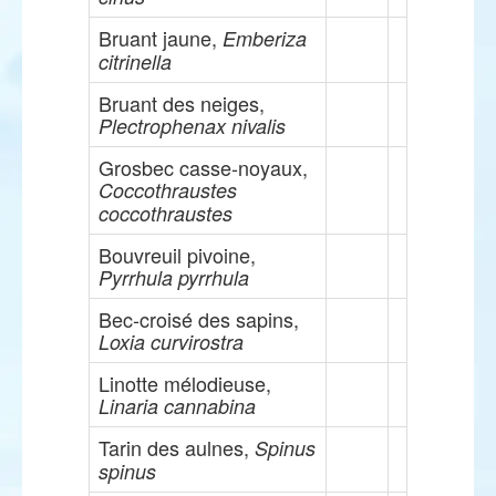
Bruant jaune,
Emberiza
citrinella
Bruant des neiges,
Plectrophenax nivalis
Grosbec casse-noyaux,
Coccothraustes
coccothraustes
Bouvreuil pivoine,
Pyrrhula pyrrhula
Bec-croisé des sapins,
Loxia curvirostra
Linotte mélodieuse,
Linaria cannabina
Tarin des aulnes,
Spinus
spinus