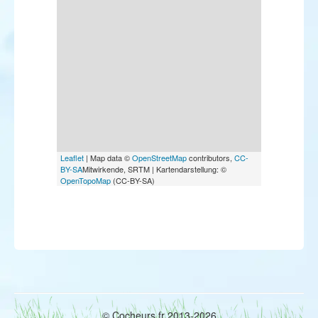
Leaflet
| Map data ©
OpenStreetMap
contributors,
CC-
BY-SA
Mitwirkende, SRTM | Kartendarstellung: ©
OpenTopoMap
(CC-BY-SA)
© Cocheurs.fr 2013-2026