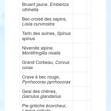
Bruant jaune,
Emberiza
citrinella
Bec-croisé des sapins,
Loxia curvirostra
Tarin des aulnes,
Spinus
spinus
Niverolle alpine,
Montifringilla nivalis
Grand Corbeau,
Corvus
corax
Crave à bec rouge,
Pyrrhocorax pyrrhocorax
Geai des chênes,
Garrulus glandarius
Pie-grièche écorcheur,
Lanius collurio