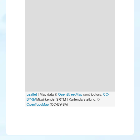
Leaflet
| Map data ©
OpenStreetMap
contributors,
CC-
BY-SA
Mitwirkende, SRTM | Kartendarstellung: ©
OpenTopoMap
(CC-BY-SA)