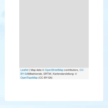
Leaflet
| Map data ©
OpenStreetMap
contributors,
CC-
BY-SA
Mitwirkende, SRTM | Kartendarstellung: ©
OpenTopoMap
(CC-BY-SA)