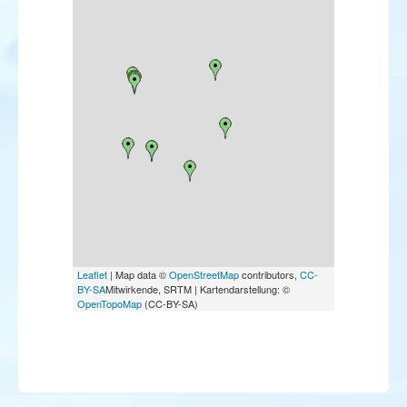
Leaflet
| Map data ©
OpenStreetMap
contributors,
CC-
BY-SA
Mitwirkende, SRTM | Kartendarstellung: ©
OpenTopoMap
(CC-BY-SA)