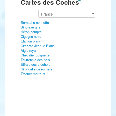
Cartes des Coches
Bernache nonnette
Bihoreau gris
Héron pourpré
Cigogne noire
Élanion blanc
Circaète Jean-le-Blanc
Aigle royal
Chevalier guignette
Tourterelle des bois
Effraie des clochers
Hirondelle de rochers
Traquet motteux