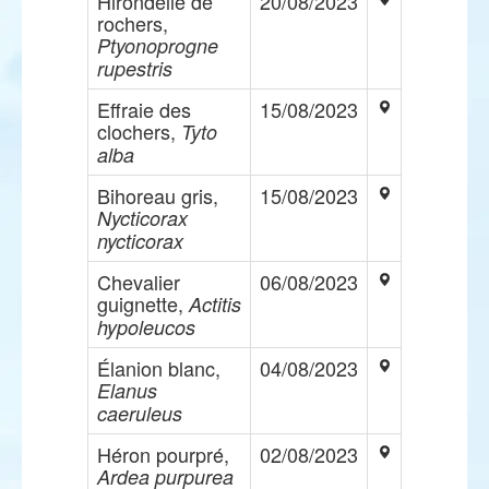
Hirondelle de
20/08/2023
rochers,
Ptyonoprogne
rupestris
Effraie des
15/08/2023
clochers,
Tyto
alba
Bihoreau gris,
15/08/2023
Nycticorax
nycticorax
Chevalier
06/08/2023
guignette,
Actitis
hypoleucos
Élanion blanc,
04/08/2023
Elanus
caeruleus
Héron pourpré,
02/08/2023
Ardea purpurea