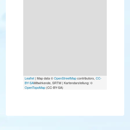
Leaflet
| Map data ©
OpenStreetMap
contributors,
CC-
BY-SA
Mitwirkende, SRTM | Kartendarstellung: ©
OpenTopoMap
(CC-BY-SA)