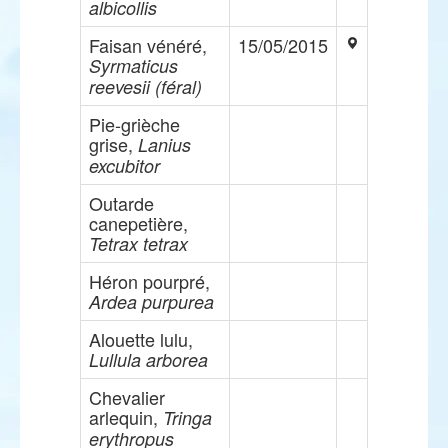
albicollis
Faisan vénéré,
15/05/2015
Syrmaticus
reevesii (féral)
Pie-grièche
grise,
Lanius
excubitor
Outarde
canepetière,
Tetrax tetrax
Héron pourpré,
Ardea purpurea
Alouette lulu,
Lullula arborea
Chevalier
arlequin,
Tringa
erythropus