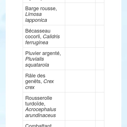
Barge rousse,
Limosa
lapponica
Bécasseau
cocorli,
Calidris
ferruginea
Pluvier argenté,
Pluvialis
squatarola
Râle des
genêts,
Crex
crex
Rousserolle
turdoïde,
Acrocephalus
arundinaceus
Combattant