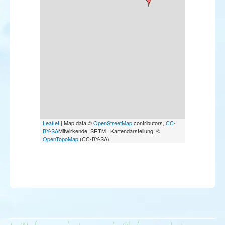
Leaflet
| Map data ©
OpenStreetMap
contributors,
CC-
BY-SA
Mitwirkende, SRTM | Kartendarstellung: ©
OpenTopoMap
(CC-BY-SA)