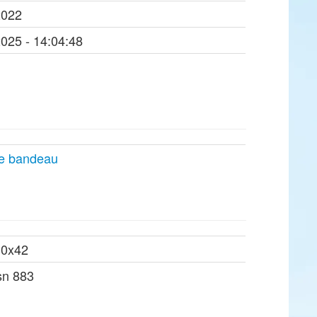
2022
2025 - 14:04:48
ple bandeau
10x42
sn 883