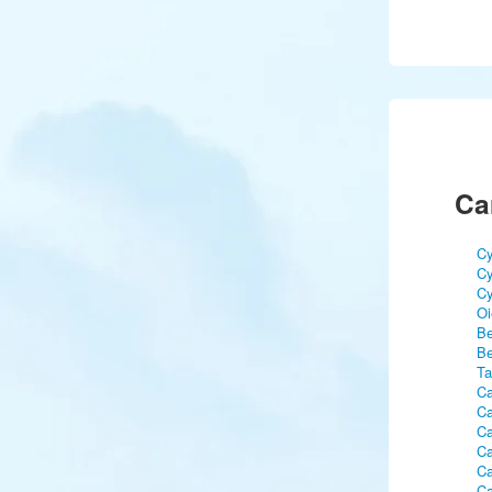
Ca
Cy
Cy
Cy
Oi
Be
Be
Ta
Ca
Ca
Ca
Ca
Ca
Ca