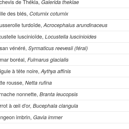
chevis de Thékla,
Galerida theklae
lle des blés,
Coturnix coturnix
usserolle turdoïde,
Acrocephalus arundinaceus
ustelle luscinioïde,
Locustella luscinioides
isan vénéré,
Syrmaticus reevesii (féral)
lmar boréal,
Fulmarus glacialis
igule à tête noire,
Aythya affinis
tte rousse,
Netta rufina
rnache nonnette,
Branta leucopsis
rot à œil d'or,
Bucephala clangula
ongeon imbrin,
Gavia immer