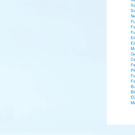
Sa
Sa
Ne
Fu
Fu
Fu
Ei
Ei
Ma
Ga
Ca
Fa
Pl
Fu
Fo
Bu
Bl
Él
Mi
Fa
Fa
B
Bé
Gu