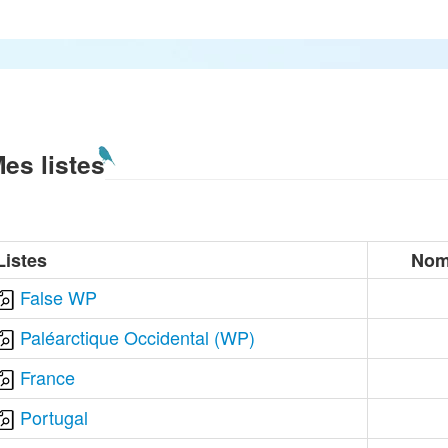
es listes
Listes
Nom
False WP
Paléarctique Occidental (WP)
France
Portugal