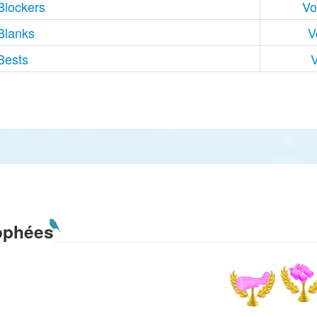
Blockers
Vo
Blanks
V
Bests
V
ophées