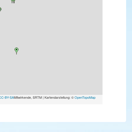
CC-BY-SA
Mitwirkende, SRTM | Kartendarstellung: ©
OpenTopoMap