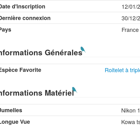
Date d'inscription
12/01/
Dernière connexion
30/12/
Pays
France
nformations Générales
Espèce Favorite
Roitelet à tri
nformations Matériel
Jumelles
Nikon 
Longue Vue
Kowa t