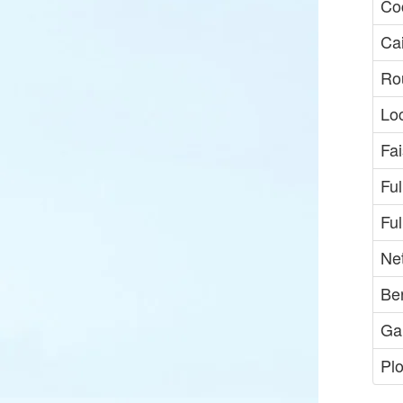
Co
Cai
Ro
Loc
Fa
Fu
Ful
Ne
Be
Gar
Pl