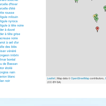
rcelle d'hiver
rcelle d'été
tte rousse
ligule milouin
ligule nyroca
ligule à tête noire
der à duvet
der à tête grise
creuse noire
rrot à œil d'or
ille des blés
isan vénéré
ongeon imbrin
lmar boréal
u de Bassan
tor étoilé
ongios nain
anion blanc
Leaflet
| Map data ©
OpenStreetMap
contributors,
lan noir
(CC-BY-SA)
ucon émerillon
ucon pèlerin
écasseau maubèche
casseau tacheté
ifette noire