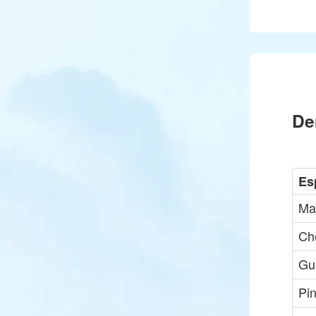
De
Es
Ma
Ch
Gui
Pi