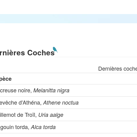
rnières Coches
Dernières coch
pèce
creuse noire,
Melanitta nigra
evêche d'Athéna,
Athene noctua
llemot de Troïl,
Uria aalge
ngouin torda,
Alca torda