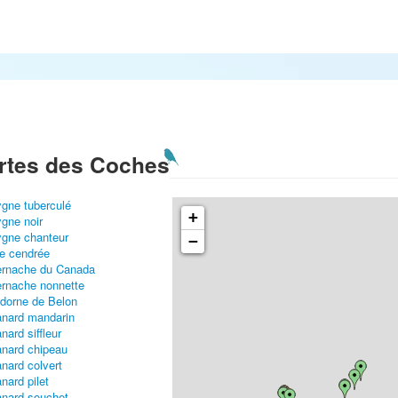
rtes des Coches
gne tuberculé
+
gne noir
gne chanteur
−
e cendrée
rnache du Canada
rnache nonnette
dorne de Belon
nard mandarin
nard siffleur
nard chipeau
nard colvert
nard pilet
nard souchet