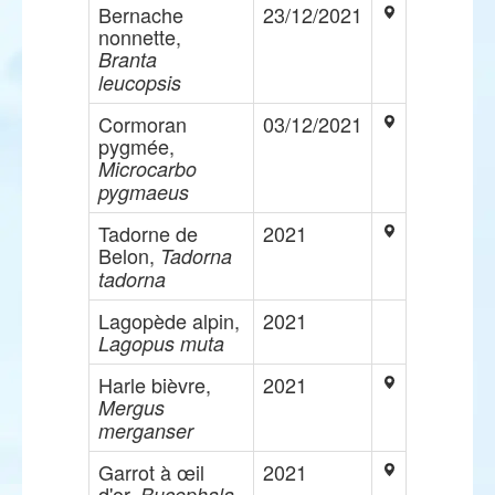
Bernache
23/12/2021
nonnette,
Branta
leucopsis
Cormoran
03/12/2021
pygmée,
Microcarbo
pygmaeus
Tadorne de
2021
Belon,
Tadorna
tadorna
Lagopède alpin,
2021
Lagopus muta
Harle bièvre,
2021
Mergus
merganser
Garrot à œil
2021
d'or,
Bucephala