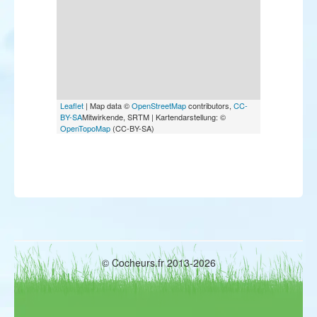
Leaflet
| Map data ©
OpenStreetMap
contributors,
CC-
BY-SA
Mitwirkende, SRTM | Kartendarstellung: ©
OpenTopoMap
(CC-BY-SA)
© Cocheurs.fr 2013-2026