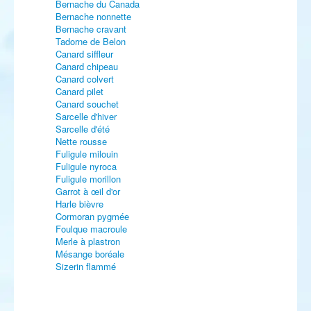
Bernache du Canada
Bernache nonnette
Bernache cravant
Tadorne de Belon
Canard siffleur
Canard chipeau
Canard colvert
Canard pilet
Canard souchet
Sarcelle d'hiver
Sarcelle d'été
Nette rousse
Fuligule milouin
Fuligule nyroca
Fuligule morillon
Garrot à œil d'or
Harle bièvre
Cormoran pygmée
Foulque macroule
Merle à plastron
Mésange boréale
Sizerin flammé