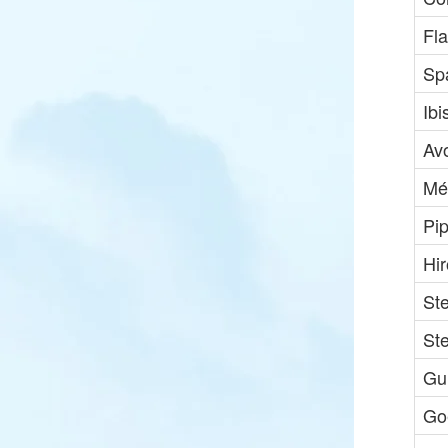
Fl
Sp
Ibi
Av
Mé
Pip
Hir
Ste
St
Gui
Go