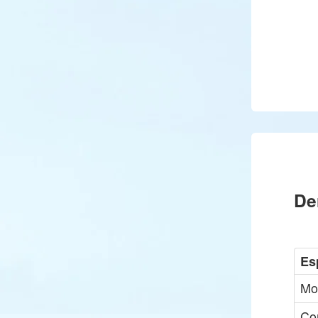
De
Es
Mo
Co