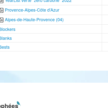
YearList verte "zéro carbone" 2022
Provence-Alpes-Côte d'Azur
Alpes-de-Haute-Provence (04)
Blockers
Blanks
Bests
ophées