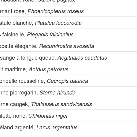
amant rose,
Phoenicopterus roseus
atule blanche,
Platalea leucorodia
s falcinelle,
Plegadis falcinellus
ocette élégante,
Recurvirostra avosetta
sange à longue queue,
Aegithalos caudatus
it maritime,
Anthus petrosus
ondelle rousseline,
Cecropis daurica
rne pierregarin,
Sterna hirundo
erne caugek,
Thalasseus sandvicensis
fette noire,
Chlidonias niger
éland argenté,
Larus argentatus