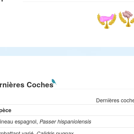
rnières Coches
Dernières coch
pèce
ineau espagnol,
Passer hispaniolensis
mbattant varié,
Calidris pugnax