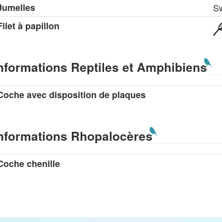
Jumelles
S
Filet à papillon
nformations Reptiles et Amphibiens
Coche avec disposition de plaques
nformations Rhopalocères
Coche chenille