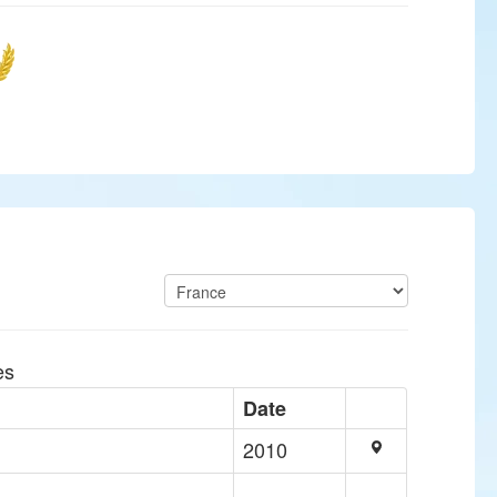
es
Date
2010