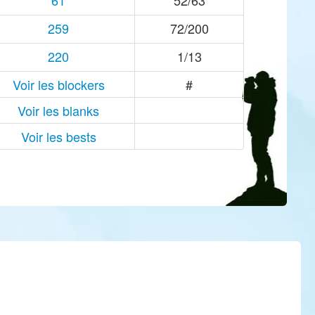
61
52/63
259
72/200
220
1/13
Voir les blockers
#
Voir les blanks
Voir les bests