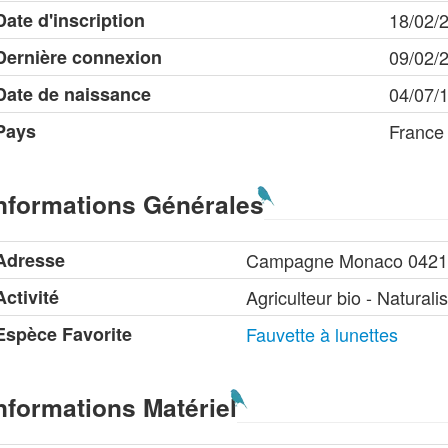
Date d'inscription
18/02/
Dernière connexion
09/02/
Date de naissance
04/07/
Pays
France
nformations Générales
Adresse
Campagne Monaco 042
Activité
Agriculteur bio - Naturali
Espèce Favorite
Fauvette à lunettes
nformations Matériel