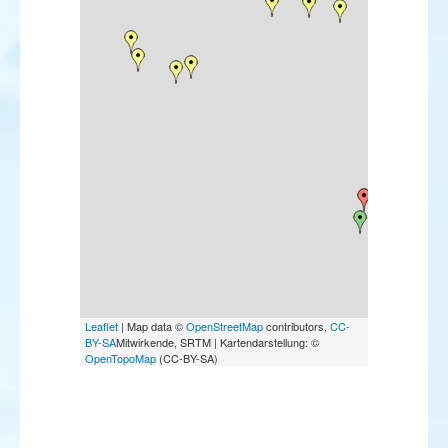
Leaflet
| Map data ©
OpenStreetMap
contributors,
CC-
BY-SA
Mitwirkende, SRTM | Kartendarstellung: ©
OpenTopoMap
(CC-BY-SA)