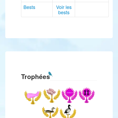
Bests
Voir les
bests
Trophées