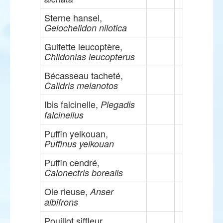
Sterne hansel,
Gelochelidon nilotica
Guifette leucoptère,
Chlidonias leucopterus
Bécasseau tacheté,
Calidris melanotos
Ibis falcinelle,
Plegadis
falcinellus
Puffin yelkouan,
Puffinus yelkouan
Puffin cendré,
Calonectris borealis
Oie rieuse,
Anser
albifrons
Pouillot siffleur,