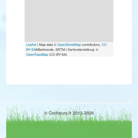
Leaflet
| Map data ©
OpenStreetMap
contributors,
CC-
BY-SA
Mitwirkende, SRTM | Kartendarstellung: ©
OpenTopoMap
(CC-BY-SA)
© Cocheurs.fr 2013-2026