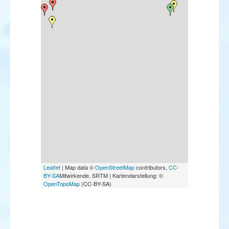
Leaflet
| Map data ©
OpenStreetMap
contributors,
CC-
BY-SA
Mitwirkende, SRTM | Kartendarstellung: ©
OpenTopoMap
(CC-BY-SA)