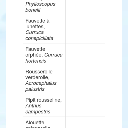
Phylloscopus
bonelli
Fauvette à
lunettes,
Curruca
conspicillata
Fauvette
orphée,
Curruca
hortensis
Rousserolle
verderolle,
Acrocephalus
palustris
Pipit rousseline,
Anthus
campestris
Alouette
calandrelle,