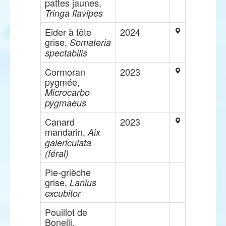
pattes jaunes,
Tringa flavipes
Eider à tête
2024
grise,
Somateria
spectabilis
Cormoran
2023
pygmée,
Microcarbo
pygmaeus
Canard
2023
mandarin,
Aix
galericulata
(féral)
Pie-grièche
grise,
Lanius
excubitor
Pouillot de
Bonelli,