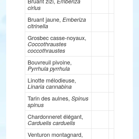
Bruant zizi,
Emberiza
cirlus
Bruant jaune,
Emberiza
citrinella
Grosbec casse-noyaux,
Coccothraustes
coccothraustes
Bouvreuil pivoine,
Pyrrhula pyrrhula
Linotte mélodieuse,
Linaria cannabina
Tarin des aulnes,
Spinus
spinus
Chardonneret élégant,
Carduelis carduelis
Venturon montagnard,