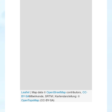
Leaflet
| Map data ©
OpenStreetMap
contributors,
CC-
BY-SA
Mitwirkende, SRTM | Kartendarstellung: ©
OpenTopoMap
(CC-BY-SA)