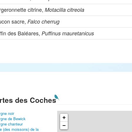
geronnette citrine,
Motacilla citreola
ucon sacre,
Falco cherrug
ffin des Baléares,
Puffinus mauretanicus
rtes des Coches
gne noir
+
gne de Bewick
gne chanteur
−
e (des moissons) de la