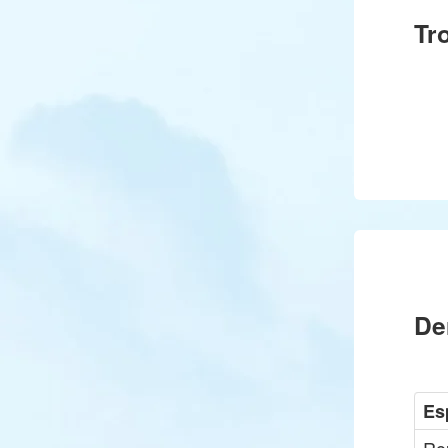
Tr
De
Es