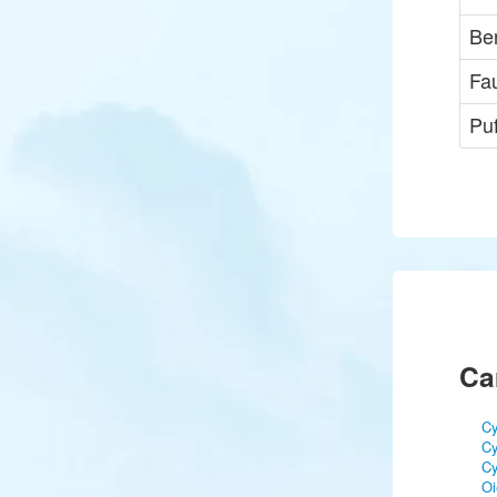
Ber
Fa
Pu
Ca
Cy
Cy
Cy
Oi