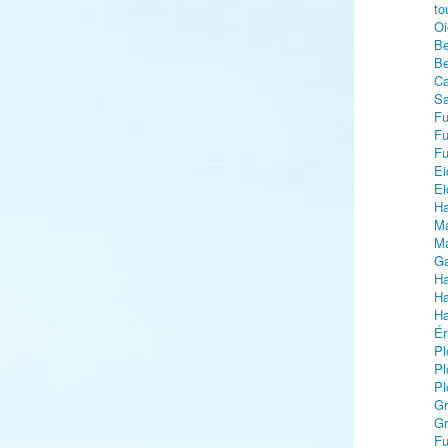
to
Oi
Be
Be
Ca
Sa
Fu
Fu
Fu
Ei
Ei
Ha
Ma
Ma
Ga
Ha
Ha
Ha
Ér
Pl
Pl
Pl
Gr
Gr
Fu