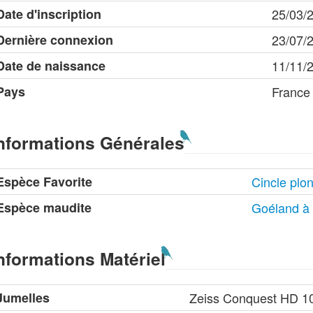
Date d'inscription
25/03/
Dernière connexion
23/07/
Date de naissance
11/11/
Pays
France
nformations Générales
Espèce Favorite
Cincle plo
Espèce maudite
Goéland à 
nformations Matériel
Jumelles
Zeiss Conquest HD 1