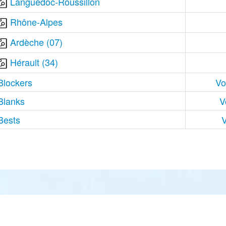
Languedoc-Roussillon
Rhône-Alpes
Ardèche (07)
Hérault (34)
Blockers
Vo
Blanks
V
Bests
V