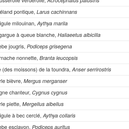
sserolle verderolle,
Acrocephalus palustris
éland pontique,
Larus cachinnans
igule milouinan,
Aythya marila
gargue à queue blanche,
Haliaeetus albicilla
èbe jougris,
Podiceps grisegena
rnache nonnette,
Branta leucopsis
e (des moissons) de la toundra,
Anser serrirostris
rle bièvre,
Mergus merganser
gne chanteur,
Cygnus cygnus
le piette,
Mergellus albellus
igule à bec cerclé,
Aythya collaris
èbe esclavon,
Podiceps auritus