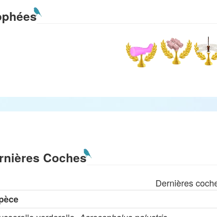
ophées
rnières Coches
Dernières coch
pèce