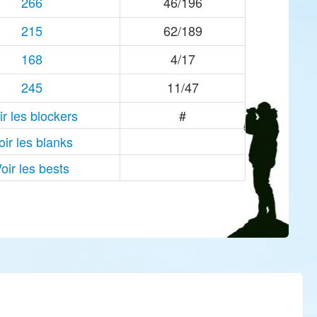
266
46/196
215
62/189
168
4/17
245
11/47
ir les blockers
#
oir les blanks
oir les bests