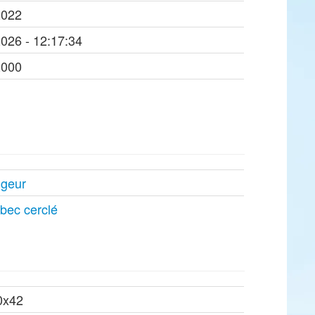
2022
2026 - 12:17:34
2000
ngeur
bec cerclé
0x42