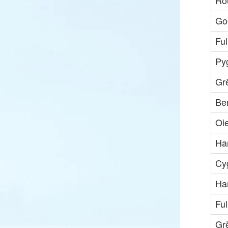
Rou
Go
Ful
Py
Gr
Be
Oi
Ha
Cy
Har
Ful
Gr