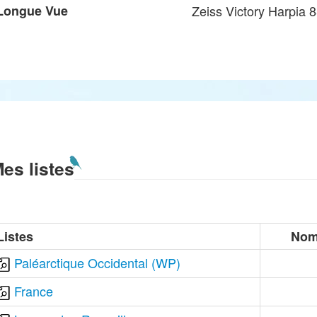
Longue Vue
Zeiss Victory Harpia 
es listes
Listes
Nom
Paléarctique Occidental (WP)
France