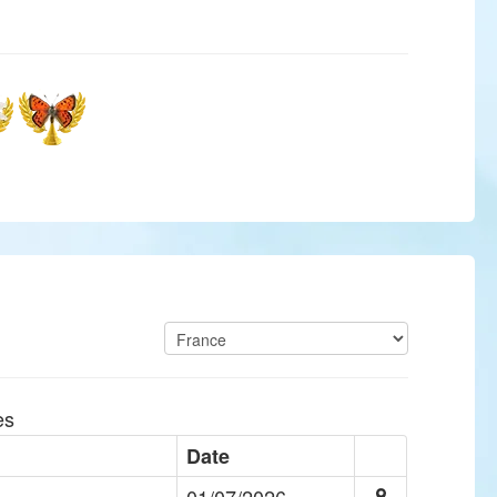
es
Date