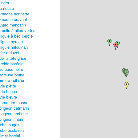
undra
e rieuse
rnache nonnette
rnache cravant
nard mandarin
rcelle à ailes vertes
ligule à bec cerclé
ligule nyroca
ligule milouinan
der à duvet
der à tête grise
relde boréale
creuse noire
creuse brune
rrot à œil d'or
rle piette
rle huppé
rle bièvre
ismature rousse
ongeon catmarin
ongeon arctique
ongeon imbrin
èbe jougris
èbe esclavon
lmar boréal