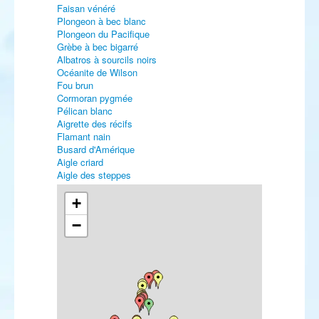
Faisan vénéré
Plongeon à bec blanc
Plongeon du Pacifique
Grèbe à bec bigarré
Albatros à sourcils noirs
Océanite de Wilson
Fou brun
Cormoran pygmée
Pélican blanc
Aigrette des récifs
Flamant nain
Busard d'Amérique
Aigle criard
Aigle des steppes
Aigle impérial
Faucon sacre
+
Marouette de Caroline
−
Marouette de Baillon
Outarde barbue
Courvite isabelle
Glaréole orientale
Glaréole à ailes noires
Gravelot semipalmé
Gravelot kildir
Gravelot de Leschenault