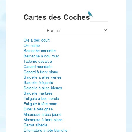
Cartes des Coches
Oie à bec court
Oie naine
Bernache nonnette
Bernache à cou roux
Tadorne casarca
Canard mandarin
Canard à front blanc
Sarcelle à ailes vertes
Sarcelle élégante
Sarcelle à ailes bleues
Sarcelle marbrée
Fuligule à bec cerclé
Fuligule à tête noire
Eider à tête grise
Macreuse à bec jaune
Macreuse à front blanc
Garrot albéole
Érismature à tête blanche