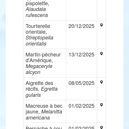
pispolette,
Alaudala
rufescens
Tourterelle
20/12/2025
orientale,
Streptopelia
orientalis
Martin-pêcheur
13/12/2025
d'Amérique,
Megaceryle
alcyon
Aigrette des
08/05/2025
récifs,
Egretta
gularis
Macreuse à bec
01/02/2025
jaune,
Melanitta
americana
Bernache à cou
01/02/2025