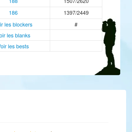
188
1507/2620
186
1397/2449
ir les blockers
#
oir les blanks
oir les bests