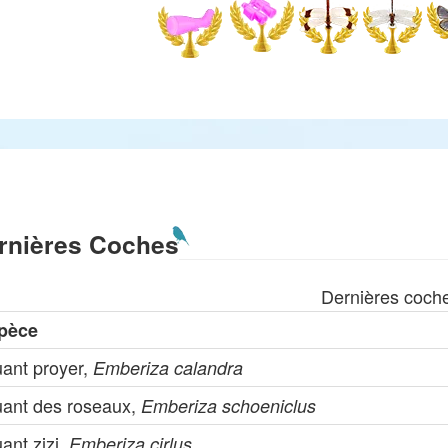
rnières Coches
Dernières coch
pèce
uant proyer,
Emberiza calandra
uant des roseaux,
Emberiza schoeniclus
ant zizi,
Emberiza cirlus