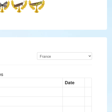
es
Date