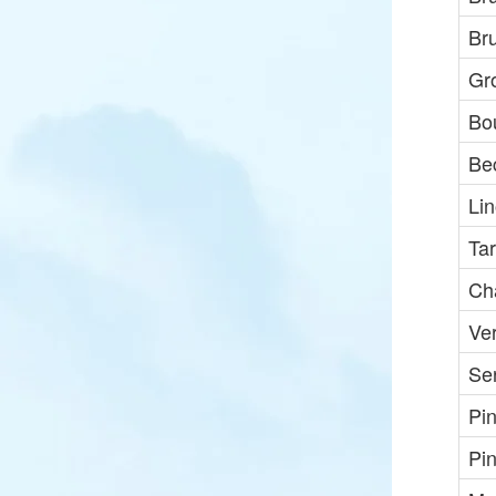
Br
Gr
Bou
Be
Li
Ta
Ch
Ve
Ser
Pi
Pi