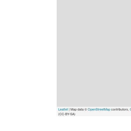
Leaflet
| Map data ©
OpenStreetMap
contributors,
(CC-BY-SA)