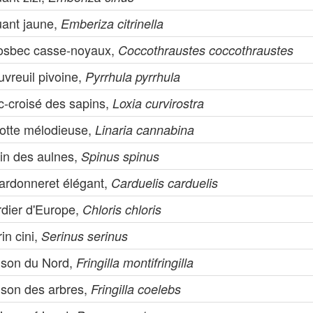
uant jaune,
Emberiza citrinella
osbec casse-noyaux,
Coccothraustes coccothraustes
vreuil pivoine,
Pyrrhula pyrrhula
c-croisé des sapins,
Loxia curvirostra
notte mélodieuse,
Linaria cannabina
rin des aulnes,
Spinus spinus
ardonneret élégant,
Carduelis carduelis
rdier d'Europe,
Chloris chloris
in cini,
Serinus serinus
nson du Nord,
Fringilla montifringilla
nson des arbres,
Fringilla coelebs