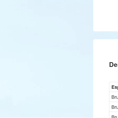
De
Es
Br
Br
Bru