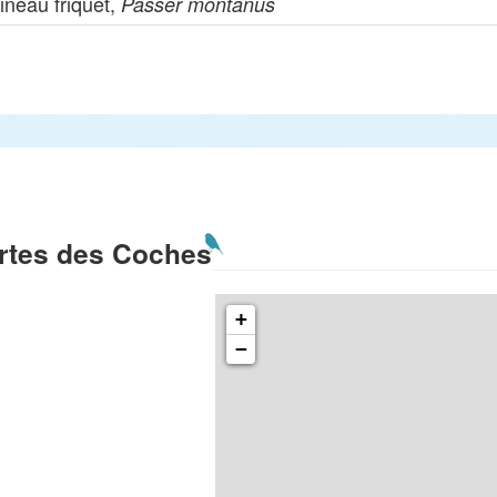
ineau friquet,
Passer montanus
rtes des Coches
+
−