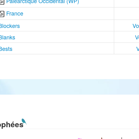
Paléarctique Occidental (WP)
France
Blockers
Vo
Blanks
V
Bests
V
ophées