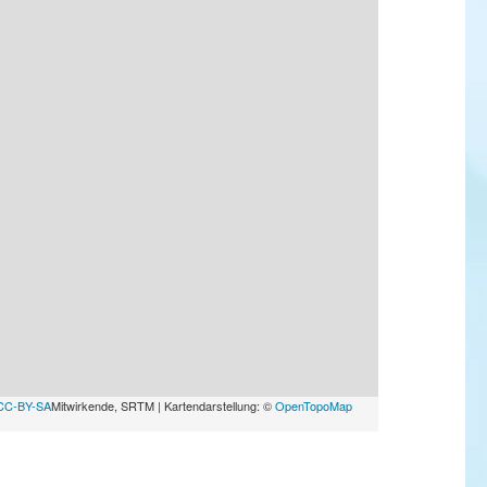
CC-BY-SA
Mitwirkende, SRTM | Kartendarstellung: ©
OpenTopoMap