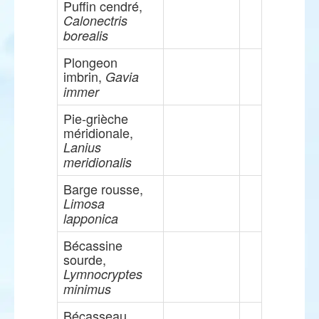
Puffin cendré,
Calonectris
borealis
Plongeon
imbrin,
Gavia
immer
Pie-grièche
méridionale,
Lanius
meridionalis
Barge rousse,
Limosa
lapponica
Bécassine
sourde,
Lymnocryptes
minimus
Bécasseau