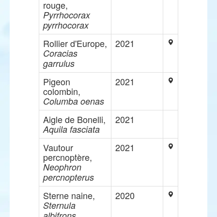
rouge,
Pyrrhocorax
pyrrhocorax
Rollier d'Europe,
2021
Coracias
garrulus
Pigeon
2021
colombin,
Columba oenas
Aigle de Bonelli,
2021
Aquila fasciata
Vautour
2021
percnoptère,
Neophron
percnopterus
Sterne naine,
2020
Sternula
albifrons