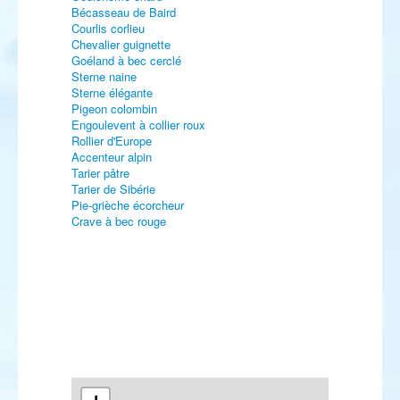
Bécasseau de Baird
Courlis corlieu
Chevalier guignette
Goéland à bec cerclé
Sterne naine
Sterne élégante
Pigeon colombin
Engoulevent à collier roux
Rollier d'Europe
Accenteur alpin
Tarier pâtre
Tarier de Sibérie
Pie-grièche écorcheur
Crave à bec rouge