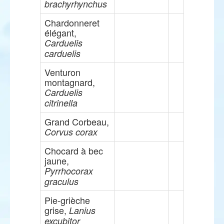
brachyrhynchus
Chardonneret
élégant,
Carduelis
carduelis
Venturon
montagnard,
Carduelis
citrinella
Grand Corbeau,
Corvus corax
Chocard à bec
jaune,
Pyrrhocorax
graculus
Pie-grièche
grise,
Lanius
excubitor