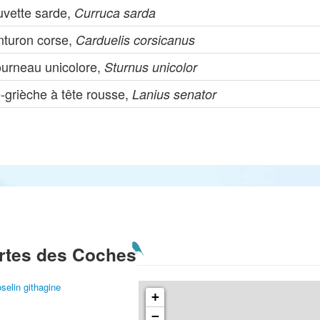
uvette sarde,
Curruca sarda
nturon corse,
Carduelis corsicanus
ourneau unicolore,
Sturnus unicolor
-grièche à tête rousse,
Lanius senator
rtes des Coches
selin githagine
+
−