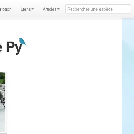
ription
Liens
Articles
e Py