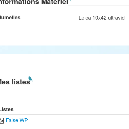
nformations Matériel
Jumelles
Leica 10x42 ultravid
es listes
Listes
False WP