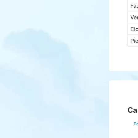
Fa
Ve
Et
Pie
Ca
Ro