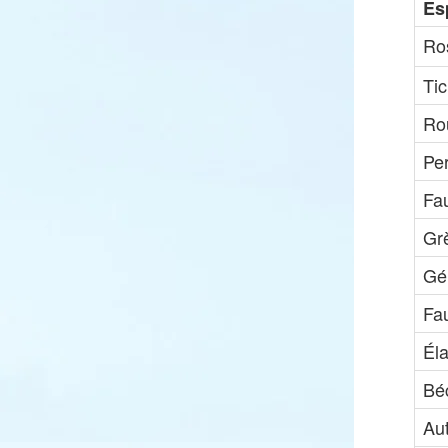
Es
Ro
Ti
Rou
Per
Fau
Gr
Gél
Fa
Él
Bé
Au