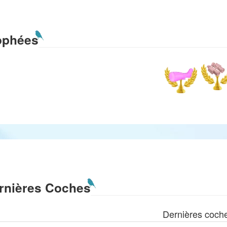
ophées
rnières Coches
Dernières coch