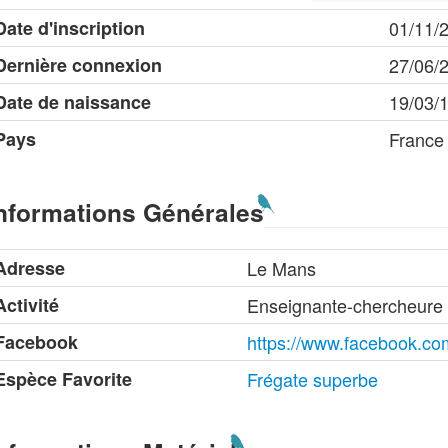
Date d'inscription
01/11/
Dernière connexion
27/06/
Date de naissance
19/03/
Pays
France
nformations Générales
Adresse
Le Mans
Activité
Enseignante-chercheure
Facebook
https://www.facebook.co
Espèce Favorite
Frégate superbe