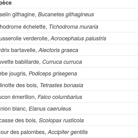
pèce
selin githagine,
Bucanetes githagineus
chodrome échelette,
Tichodroma muraria
sserolle verderolle,
Acrocephalus palustris
drix bartavelle,
Alectoris graeca
vette babillarde,
Curruca curruca
èbe jougris,
Podiceps grisegena
inotte des bois,
Tetrastes bonasia
ucon émerillon,
Falco columbarius
anion blanc,
Elanus caeruleus
casse des bois,
Scolopax rusticola
tour des palombes,
Accipiter gentilis