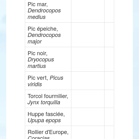
Pic mar,
Dendrocopos
medius
Pic épeiche,
Dendrocopos
major
Pic noir,
Dryocopus
martius
Pic vert,
Picus
viridis
Torcol fourmilier,
Jynx torquilla
Huppe fasciée,
Upupa epops
Rollier d'Europe,
Coracias