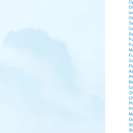
Cy
Oi
to
Oi
Ta
Ca
Sa
Fu
Fu
Ma
Fu
C
Fl
Ai
Pl
Bé
Co
Ch
Ch
Ph
Ph
Mo
Go
St
St