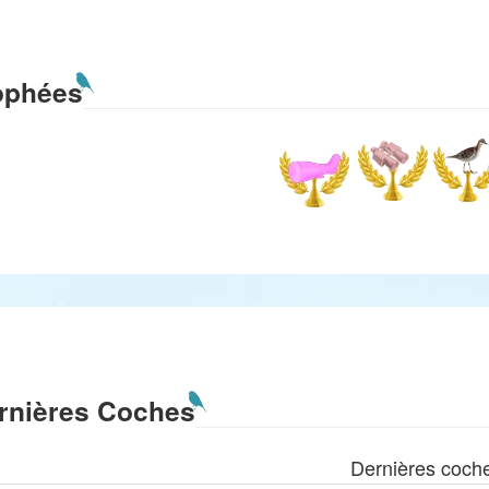
ophées
rnières Coches
Dernières coch