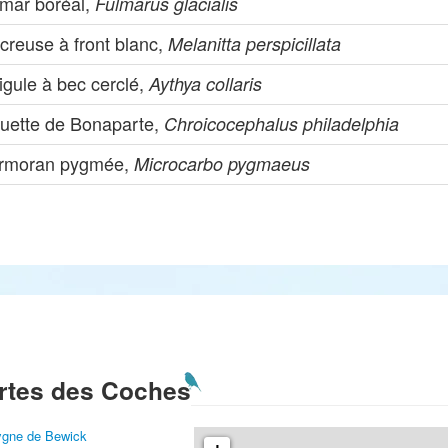
lmar boréal,
Fulmarus glacialis
creuse à front blanc,
Melanitta perspicillata
igule à bec cerclé,
Aythya collaris
uette de Bonaparte,
Chroicocephalus philadelphia
rmoran pygmée,
Microcarbo pygmaeus
rtes des Coches
gne de Bewick