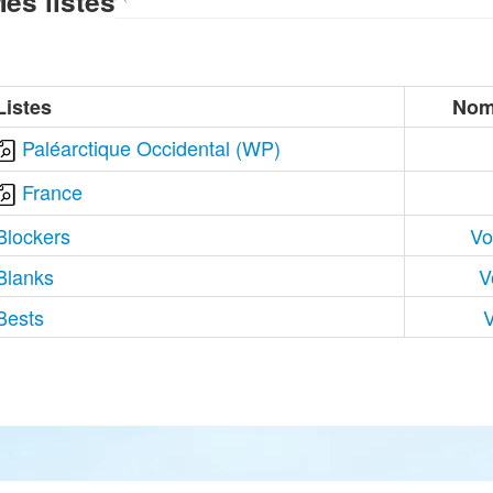
es listes
Listes
Nom
Paléarctique Occidental (WP)
France
Blockers
Vo
Blanks
V
Bests
V