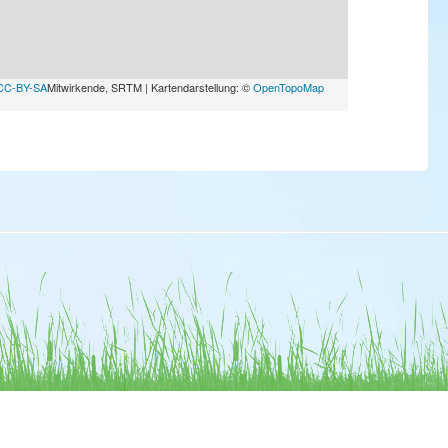
CC-BY-SA
Mitwirkende, SRTM | Kartendarstellung: ©
OpenTopoMap