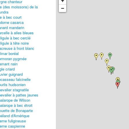
+
gne chanteur
e (des moissons) de la
−
undra
e à bec court
dorne casarca
nard mandarin
rcelle à ailes bleues
ligule à bec cerclé
ligule à tête noire
creuse à front blanc
lmar boréal
ormoran pygmée
amant nain
gle criard
uvier guignard
casseau falcinelle
urlis hudsonien
evalier stagnatile
evalier à pattes jaunes
alarope de Wilson
alarope à bec étroit
uette de Bonaparte
éland d'Amérique
erne fuligineuse
erne caspienne