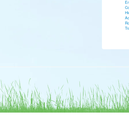
En
Co
Hi
Ac
Ro
Tr
Fa
Fa
Po
Po
Po
Bo