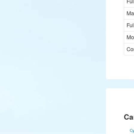
Fu
Ma
Ful
Mo
Co
Ca
Cy