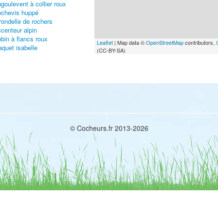
goulevent à collier roux
chevis huppé
rondelle de rochers
centeur alpin
bin à flancs roux
Leaflet
| Map data ©
OpenStreetMap
contributors,
aquet isabelle
(CC-BY-SA)
uvette orphée
uvette des Balkans
uillot de Hume
uillot siffleur
uillot ibérique
uvreuil pivoine
© Cocheurs.fr 2013-2026