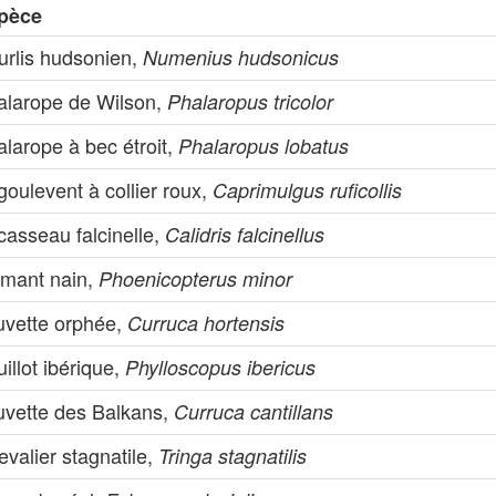
pèce
urlis hudsonien,
Numenius hudsonicus
alarope de Wilson,
Phalaropus tricolor
larope à bec étroit,
Phalaropus lobatus
oulevent à collier roux,
Caprimulgus ruficollis
casseau falcinelle,
Calidris falcinellus
amant nain,
Phoenicopterus minor
uvette orphée,
Curruca hortensis
illot ibérique,
Phylloscopus ibericus
uvette des Balkans,
Curruca cantillans
valier stagnatile,
Tringa stagnatilis