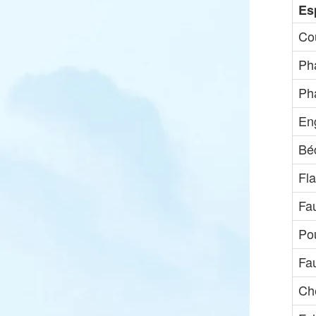
Es
Co
Ph
Pha
Eng
Bé
Fl
Fa
Pou
Fa
Che