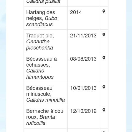
Calidris pusilla
Harfang des
2014
neiges,
Bubo
scandiacus
Traquet pie,
21/11/2013
Oenanthe
pleschanka
Bécasseau à
08/08/2013
échasses,
Calidris
himantopus
Bécasseau
10/01/2013
minuscule,
Calidris minutilla
Bernache à cou
12/10/2012
roux,
Branta
ruficollis