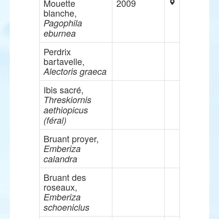
Mouette
2009
blanche,
Pagophila
eburnea
Perdrix
bartavelle,
Alectoris graeca
Ibis sacré,
Threskiornis
aethiopicus
(féral)
Bruant proyer,
Emberiza
calandra
Bruant des
roseaux,
Emberiza
schoeniclus