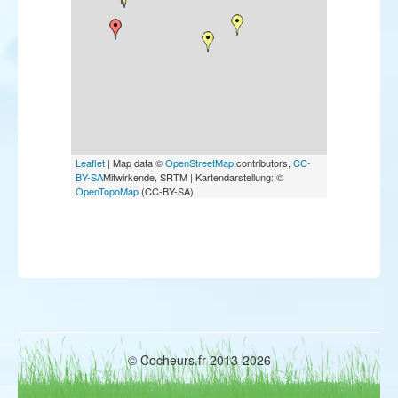
Leaflet
| Map data ©
OpenStreetMap
contributors,
CC-
BY-SA
Mitwirkende, SRTM | Kartendarstellung: ©
OpenTopoMap
(CC-BY-SA)
© Cocheurs.fr 2013-2026