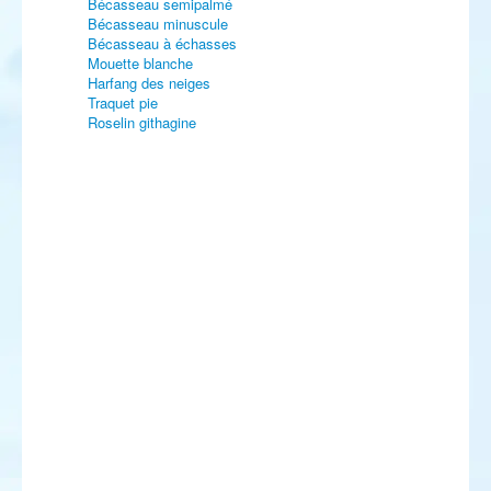
Bécasseau semipalmé
Bécasseau minuscule
Bécasseau à échasses
Mouette blanche
Harfang des neiges
Traquet pie
Roselin githagine