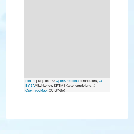
Leaflet
| Map data ©
OpenStreetMap
contributors,
CC-
BY-SA
Mitwirkende, SRTM | Kartendarstellung: ©
OpenTopoMap
(CC-BY-SA)