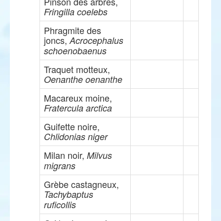
Pinson des arbres,
Fringilla coelebs
Phragmite des
joncs,
Acrocephalus
schoenobaenus
Traquet motteux,
Oenanthe oenanthe
Macareux moine,
Fratercula arctica
Guifette noire,
Chlidonias niger
Milan noir,
Milvus
migrans
Grèbe castagneux,
Tachybaptus
ruficollis