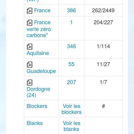
France
386
262/2449
France
1
204/227
verte zéro
carbone"
346
1/114
Aquitaine
55
11/27
Guadeloupe
207
1/7
Dordogne
(24)
Blockers
Voir les
#
blockers
Blanks
Voir les
blanks