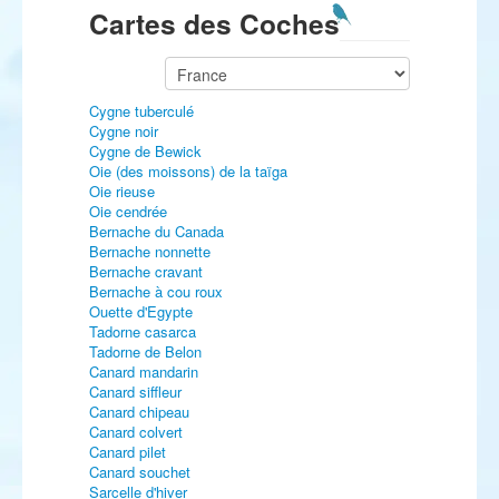
Cartes des Coches
Cygne tuberculé
Cygne noir
Cygne de Bewick
Oie (des moissons) de la taïga
Oie rieuse
Oie cendrée
Bernache du Canada
Bernache nonnette
Bernache cravant
Bernache à cou roux
Ouette d'Egypte
Tadorne casarca
Tadorne de Belon
Canard mandarin
Canard siffleur
Canard chipeau
Canard colvert
Canard pilet
Canard souchet
Sarcelle d'hiver