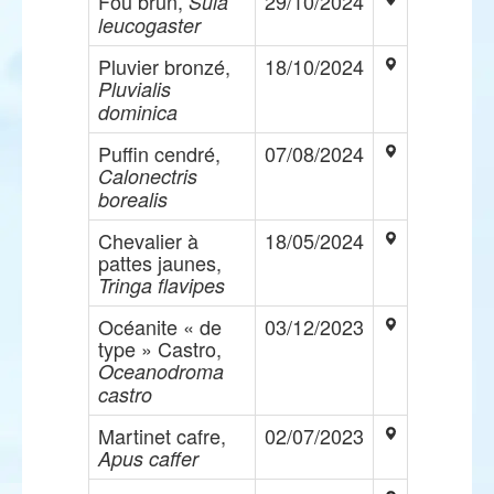
Fou brun,
29/10/2024
Sula
leucogaster
Pluvier bronzé,
18/10/2024
Pluvialis
dominica
Puffin cendré,
07/08/2024
Calonectris
borealis
Chevalier à
18/05/2024
pattes jaunes,
Tringa flavipes
Océanite « de
03/12/2023
type » Castro,
Oceanodroma
castro
Martinet cafre,
02/07/2023
Apus caffer