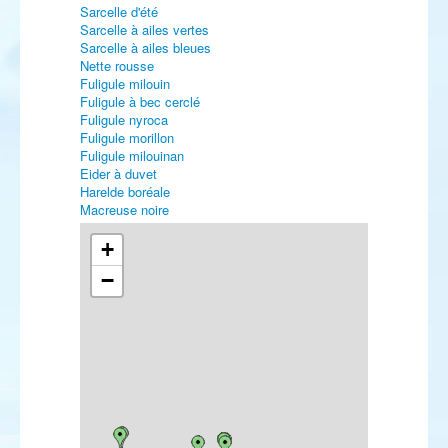
Sarcelle d'été
Sarcelle à ailes vertes
Sarcelle à ailes bleues
Nette rousse
Fuligule milouin
Fuligule à bec cerclé
Fuligule nyroca
Fuligule morillon
Fuligule milouinan
Eider à duvet
Harelde boréale
Macreuse noire
Macreuse brune
Garrot à œil d'or
+
Harle piette
−
Harle huppé
Harle bièvre
Érismature rousse
Érismature à tête blanche
Perdrix rouge
Perdrix grise
Caille des blés
Faisan vénéré
Faisan de Colchide
Plongeon catmarin