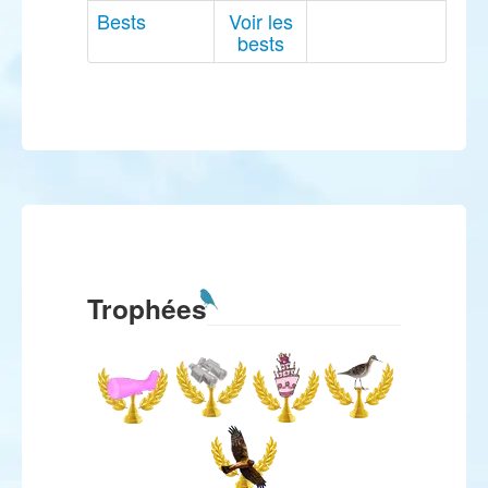
Bests
Voir les
bests
Trophées