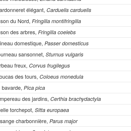
ardonneret élégant,
Carduelis carduelis
nson du Nord,
Fringilla montifringilla
nson des arbres,
Fringilla coelebs
ineau domestique,
Passer domesticus
ourneau sansonnet,
Sturnus vulgaris
rbeau freux,
Corvus frugilegus
oucas des tours,
Coloeus monedula
e bavarde,
Pica pica
impereau des jardins,
Certhia brachydactyla
telle torchepot,
Sitta europaea
sange charbonnière,
Parus major