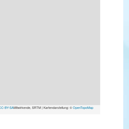
CC-BY-SA
Mitwirkende, SRTM | Kartendarstellung: ©
OpenTopoMap