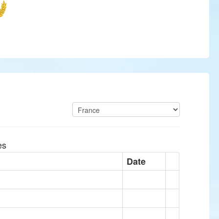
es
Date