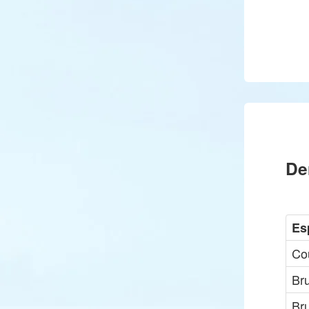
De
Es
Co
Br
Br