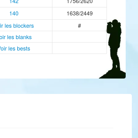
142
1756/2620
140
1638/2449
ir les blockers
#
oir les blanks
oir les bests