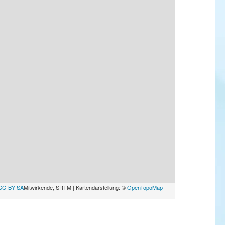
CC-BY-SA
Mitwirkende, SRTM | Kartendarstellung: ©
OpenTopoMap