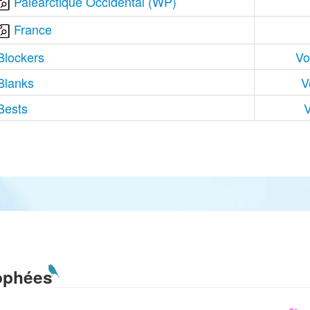
Paléarctique Occidental (WP)
France
Blockers
Vo
Blanks
V
Bests
V
ophées