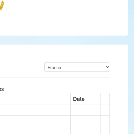
es
Date