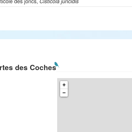
ticole des joncs,
Cisticola juncidis
rtes des Coches
+
−