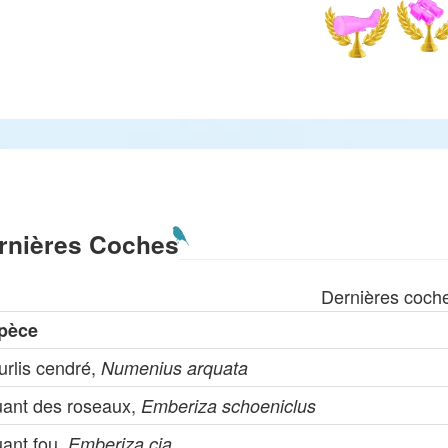
rnières Coches
Dernières coch
pèce
urlis cendré,
Numenius arquata
uant des roseaux,
Emberiza schoeniclus
uant fou,
Emberiza cia