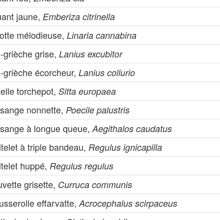
uant jaune,
Emberiza citrinella
notte mélodieuse,
Linaria cannabina
-grièche grise,
Lanius excubitor
e-grièche écorcheur,
Lanius collurio
telle torchepot,
Sitta europaea
sange nonnette,
Poecile palustris
sange à longue queue,
Aegithalos caudatus
telet à triple bandeau,
Regulus ignicapilla
itelet huppé,
Regulus regulus
vette grisette,
Curruca communis
sserolle effarvatte,
Acrocephalus scirpaceus