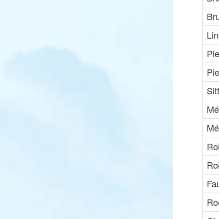
Br
Li
Pie
Pi
Sit
Mé
Mé
Roi
Ro
Fau
Rou