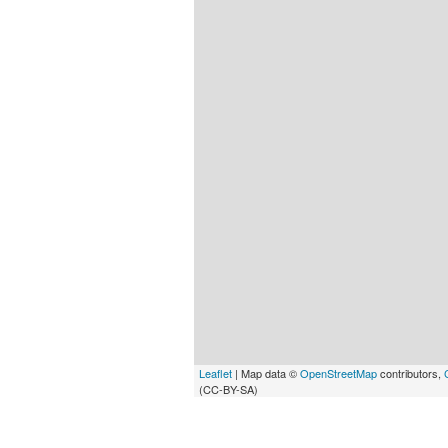
Leaflet
| Map data ©
OpenStreetMap
contributors,
(CC-BY-SA)