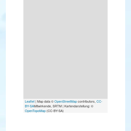
Leaflet
| Map data ©
OpenStreetMap
contributors,
CC-
BY-SA
Mitwirkende, SRTM | Kartendarstellung: ©
OpenTopoMap
(CC-BY-SA)