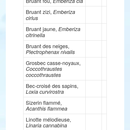
Bruant fou,
Emberiza cia
Bruant zizi,
Emberiza
cirlus
Bruant jaune,
Emberiza
citrinella
Bruant des neiges,
Plectrophenax nivalis
Grosbec casse-noyaux,
Coccothraustes
coccothraustes
Bec-croisé des sapins,
Loxia curvirostra
Sizerin flammé,
Acanthis flammea
Linotte mélodieuse,
Linaria cannabina