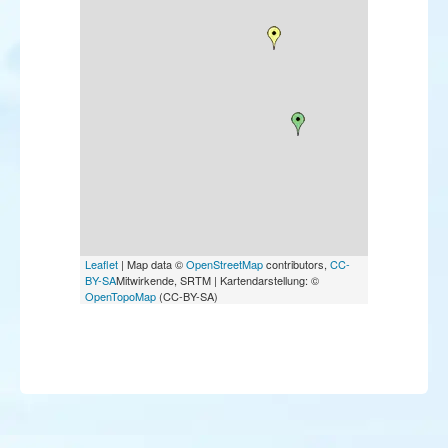
Leaflet
| Map data ©
OpenStreetMap
contributors,
CC-
BY-SA
Mitwirkende, SRTM | Kartendarstellung: ©
OpenTopoMap
(CC-BY-SA)