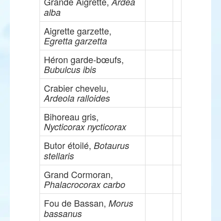
Grande Aigrette,
Ardea
alba
Aigrette garzette,
Egretta garzetta
Héron garde-bœufs,
Bubulcus ibis
Crabier chevelu,
Ardeola ralloides
Bihoreau gris,
Nycticorax nycticorax
Butor étoilé,
Botaurus
stellaris
Grand Cormoran,
Phalacrocorax carbo
Fou de Bassan,
Morus
bassanus