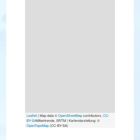
Leaflet
| Map data ©
OpenStreetMap
contributors,
CC-
BY-SA
Mitwirkende, SRTM | Kartendarstellung: ©
OpenTopoMap
(CC-BY-SA)