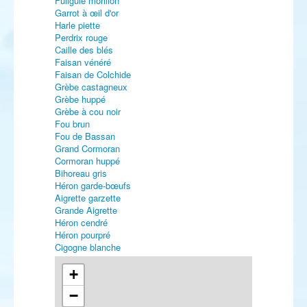
Fuligule morillon
Garrot à œil d'or
Harle piette
Perdrix rouge
Caille des blés
Faisan vénéré
Faisan de Colchide
Grèbe castagneux
Grèbe huppé
Grèbe à cou noir
Fou brun
Fou de Bassan
Grand Cormoran
Cormoran huppé
Bihoreau gris
Héron garde-bœufs
Aigrette garzette
Grande Aigrette
Héron cendré
Héron pourpré
Cigogne blanche
Ibis falcinelle
Spatule blanche
+
Flamant rose
−
Bondrée apivore