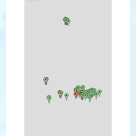
Élanion blanc
Milan noir
Milan royal
Vautour percnoptère
Vautour fauve
Vautour moine
Circaète Jean-le-Blanc
Busard des roseaux
Busard Saint-Martin
Busard cendré
Epervier d'Europe
Buse variable
Aigle criard
Aigle royal
Balbuzard pêcheur
Faucon crécerelle
Faucon hobereau
Faucon sacre
Faucon pèlerin
Marouette ponctuée
Gallinule poule-d'eau
Talève sultane
Foulque macroule
Grue cendrée
Huîtrier pie