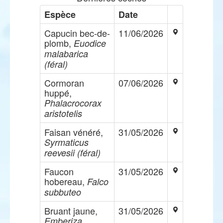
Espèce
Date
Capucin bec-de-
11/06/2026
plomb,
Euodice
malabarica
(féral)
Cormoran
07/06/2026
huppé,
Phalacrocorax
aristotelis
Faisan vénéré,
31/05/2026
Syrmaticus
reevesii (féral)
Faucon
31/05/2026
hobereau,
Falco
subbuteo
Bruant jaune,
31/05/2026
Emberiza