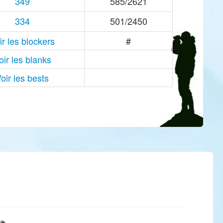
349
585/2621
334
501/2450
ir les blockers
#
oir les blanks
oir les bests