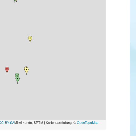
CC-BY-SA
Mitwirkende, SRTM | Kartendarstellung: ©
OpenTopoMap