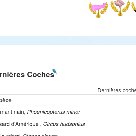
rnières Coches
Dernières coch
pèce
amant nain,
Phoenicopterus minor
sard d'Amérique ,
Circus hudsonius
le criard,
Clanga clanga