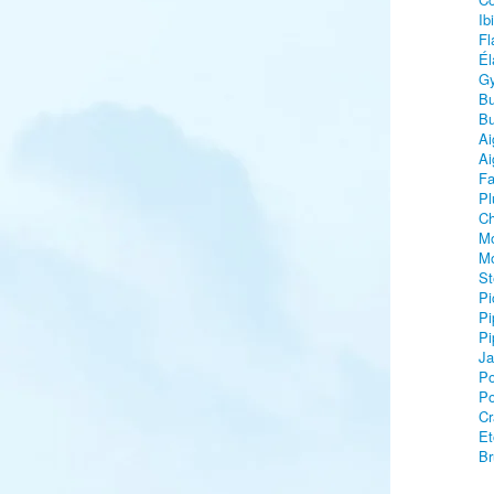
Ib
Fl
Él
Gy
Bu
Bu
Ai
Ai
Fa
Pl
Ch
Mo
Mo
St
Pi
Pi
Pi
Ja
Po
Po
Cr
Et
Br