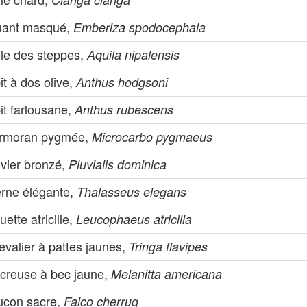
uant masqué,
Emberiza spodocephala
gle des steppes,
Aquila nipalensis
it à dos olive,
Anthus hodgsoni
it farlousane,
Anthus rubescens
rmoran pygmée,
Microcarbo pygmaeus
uvier bronzé,
Pluvialis dominica
erne élégante,
Thalasseus elegans
ette atricille,
Leucophaeus atricilla
valier à pattes jaunes,
Tringa flavipes
creuse à bec jaune,
Melanitta americana
ucon sacre,
Falco cherrug