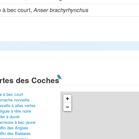
e à bec court,
Anser brachyrhynchus
rtes des Coches
e à bec court
+
rnache nonnette
rcelle à ailes vertes
−
ligule à tête noire
der à duvet
creuse à bec jaune
ffin des Anglais
ffin des Baléares
ormoran pygmée