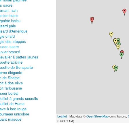
is sacré
amant nain
anion blanc
paète barbu
sard pâle
sard d'Amérique
gle criard
gle des steppes
ucon sacre
uvier bronzé
evalier à pattes jaunes
uette atricille
uette de Bonaparte
erne élégante
c de Sharpe
pit à dos olive
pit farlousane
seur boréal
uillot à grands sourcils
uillot de Hume
ave à bec rouge
ourneau unicolore
Leaflet
| Map data ©
OpenStreetMap
contributors,
uant masqué
(CC-BY-SA)