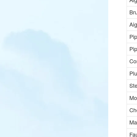
Br
Ai
Pip
Pip
Co
Pl
St
Mou
Che
Ma
Fa