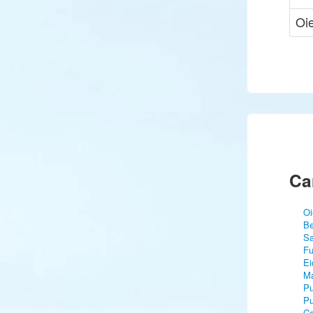
Oi
Ca
Oi
Be
Sa
Fu
Ei
Ma
Pu
Pu
C