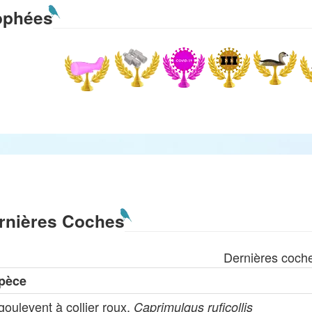
ophées
rnières Coches
Dernières coch
pèce
oulevent à collier roux,
Caprimulgus ruficollis