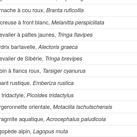
rnache à cou roux,
Branta ruficollis
creuse à front blanc,
Melanitta perspicillata
valier à pattes jaunes,
Tringa flavipes
drix bartavelle,
Alectoris graeca
valier de Sibérie,
Tringa brevipes
in à flancs roux,
Tarsiger cyanurus
uant rustique,
Emberiza rustica
 tridactyle,
Picoides tridactylus
rgeronnette orientale,
Motacilla tschutschensis
ragmite aquatique,
Acrocephalus paludicola
gopède alpin,
Lagopus muta