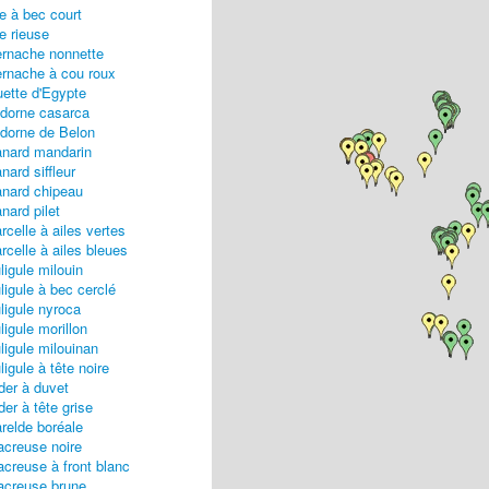
e à bec court
e rieuse
rnache nonnette
rnache à cou roux
ette d'Egypte
dorne casarca
dorne de Belon
nard mandarin
nard siffleur
nard chipeau
nard pilet
rcelle à ailes vertes
rcelle à ailes bleues
ligule milouin
ligule à bec cerclé
ligule nyroca
ligule morillon
ligule milouinan
ligule à tête noire
der à duvet
der à tête grise
relde boréale
creuse noire
creuse à front blanc
creuse brune