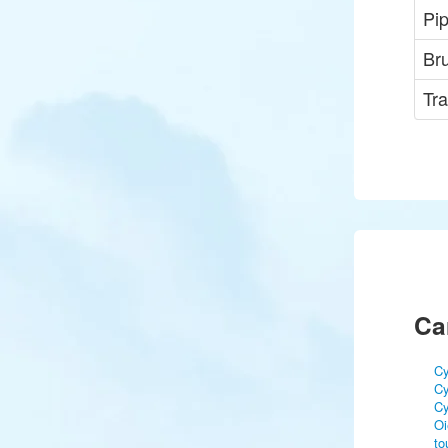
Pip
Br
Tra
Ca
Cy
Cy
Cy
Oi
to