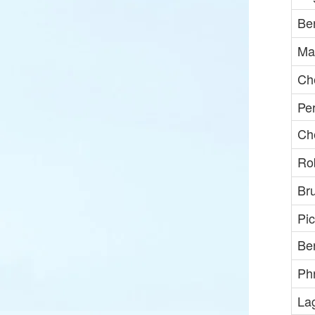
Be
Ma
Che
Per
Che
Rob
Br
Pic
Be
Ph
La