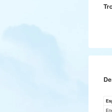
Tr
De
Es
Eng