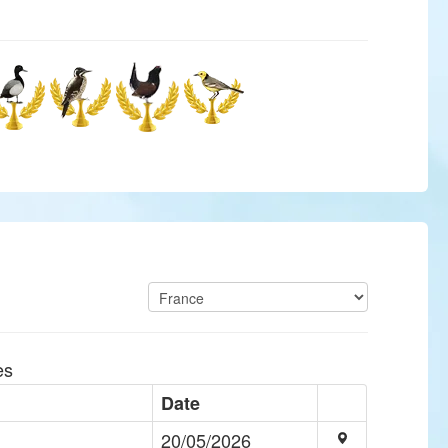
es
Date
20/05/2026