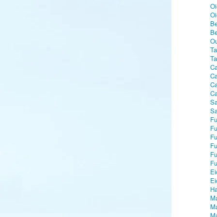
Oi
Oi
Be
Be
Ou
Ta
Ta
Ca
Ca
Ca
Ca
Sa
Sa
Fu
Fu
Fu
Fu
Fu
Fu
Ei
Ei
Ha
Ma
Ma
Ma