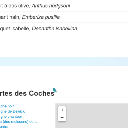
it à dos olive,
Anthus hodgsoni
uant nain,
Emberiza pusilla
quet isabelle,
Oenanthe isabellina
rtes des Coches
gne noir
+
gne de Bewick
gne chanteur
−
e (des moissons) de la
undra