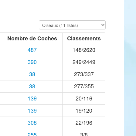
Nombre de Coches
Classements
487
148/2620
390
249/2449
38
273/337
38
277/355
139
20/116
139
19/120
308
22/196
255
3/8