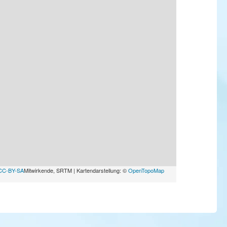
CC-BY-SA
Mitwirkende, SRTM | Kartendarstellung: ©
OpenTopoMap