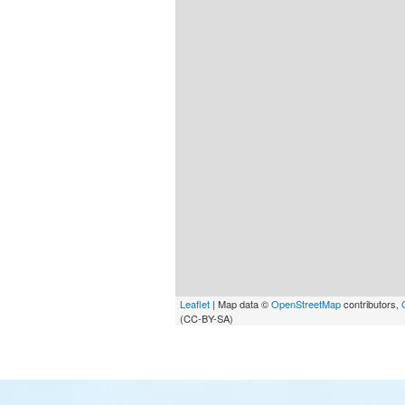
Leaflet
| Map data ©
OpenStreetMap
contributors,
(CC-BY-SA)