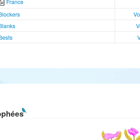
France
Blockers
Vo
Blanks
V
Bests
V
ophées