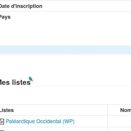
Date d'inscription
Pays
es listes
Listes
Nom
Paléarctique Occidental (WP)