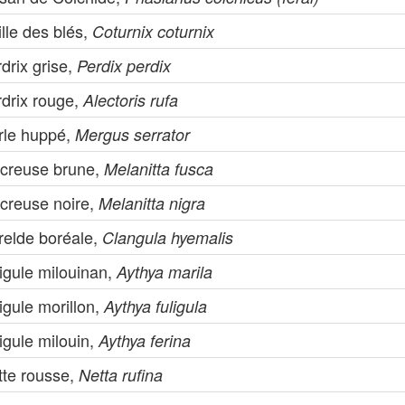
lle des blés,
Coturnix coturnix
drix grise,
Perdix perdix
rdrix rouge,
Alectoris rufa
rle huppé,
Mergus serrator
creuse brune,
Melanitta fusca
creuse noire,
Melanitta nigra
relde boréale,
Clangula hyemalis
igule milouinan,
Aythya marila
igule morillon,
Aythya fuligula
igule milouin,
Aythya ferina
tte rousse,
Netta rufina