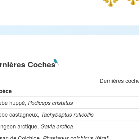
rnières Coches
Dernières coch
pèce
èbe huppé,
Podiceps cristatus
èbe castagneux,
Tachybaptus ruficollis
ongeon arctique,
Gavia arctica
isan de Colchide,
Phasianus colchicus (féral)