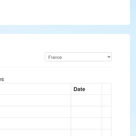
es
Date