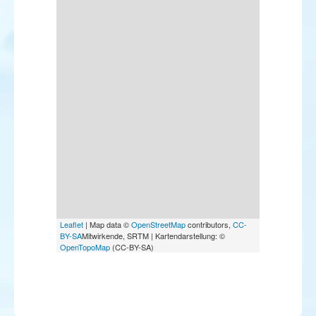
Leaflet
| Map data ©
OpenStreetMap
contributors,
CC-
BY-SA
Mitwirkende, SRTM | Kartendarstellung: ©
OpenTopoMap
(CC-BY-SA)