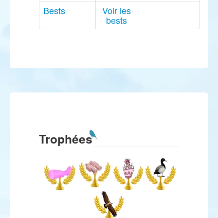
Bests
Voir les
bests
Trophées