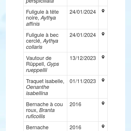
perspicillata
Fuligule à tête
24/01/2024
noire,
Aythya
affinis
Fuligule à bec
24/01/2024
cerclé,
Aythya
collaris
Vautour de
13/12/2023
Rüppell,
Gyps
rueppellii
Traquet isabelle,
01/11/2023
Oenanthe
isabellina
Bernache à cou
2016
roux,
Branta
ruficollis
Bernache
2016