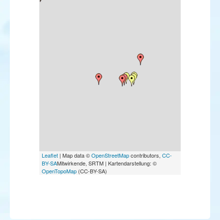
Leaflet
| Map data ©
OpenStreetMap
contributors,
CC-
BY-SA
Mitwirkende, SRTM | Kartendarstellung: ©
OpenTopoMap
(CC-BY-SA)