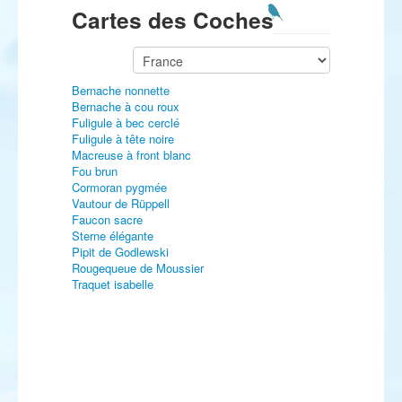
Cartes des Coches
Bernache nonnette
Bernache à cou roux
Fuligule à bec cerclé
Fuligule à tête noire
Macreuse à front blanc
Fou brun
Cormoran pygmée
Vautour de Rüppell
Faucon sacre
Sterne élégante
Pipit de Godlewski
Rougequeue de Moussier
Traquet isabelle