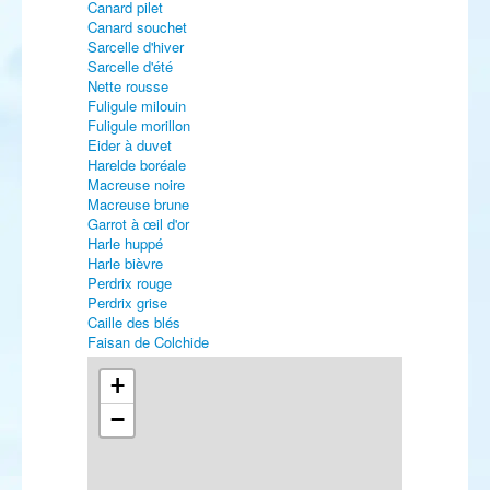
Canard pilet
Canard souchet
Sarcelle d'hiver
Sarcelle d'été
Nette rousse
Fuligule milouin
Fuligule morillon
Eider à duvet
Harelde boréale
Macreuse noire
Macreuse brune
Garrot à œil d'or
Harle huppé
Harle bièvre
Perdrix rouge
Perdrix grise
Caille des blés
Faisan de Colchide
Plongeon arctique
Grèbe castagneux
+
Grèbe huppé
−
Grèbe à cou noir
Puffin cendré
Puffin majeur
Puffin des Anglais