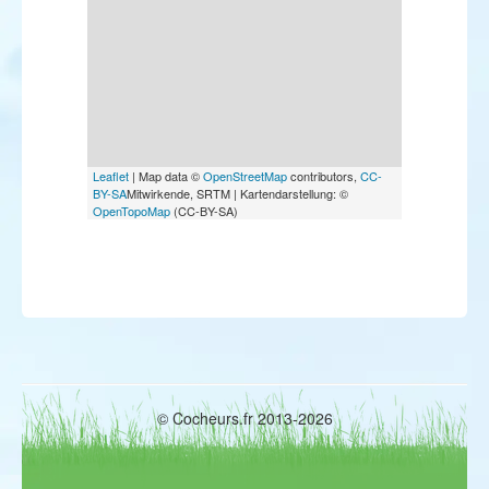
Leaflet
| Map data ©
OpenStreetMap
contributors,
CC-
BY-SA
Mitwirkende, SRTM | Kartendarstellung: ©
OpenTopoMap
(CC-BY-SA)
© Cocheurs.fr 2013-2026