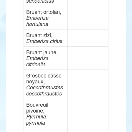
schoeniclus
Bruant ortolan,
Emberiza
hortulana
Bruant zizi,
Emberiza cirlus
Bruant jaune,
Emberiza
citrinella
Grosbec casse-
noyaux,
Coccothraustes
coccothraustes
Bouvreuil
pivoine,
Pyrrhula
pyrrhula