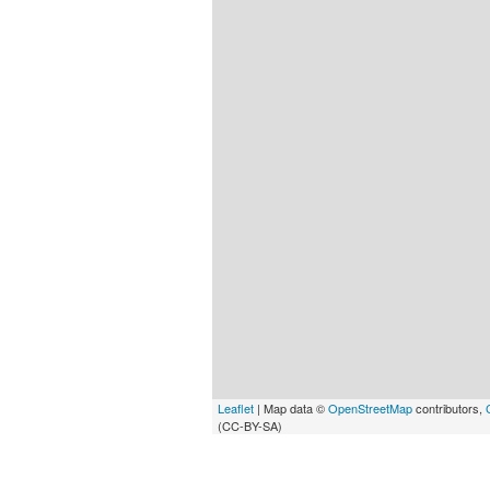
Leaflet
| Map data ©
OpenStreetMap
contributors,
(CC-BY-SA)