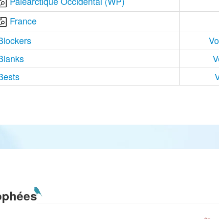
Paléarctique Occidental (WP)
France
Blockers
Vo
Blanks
V
Bests
V
ophées