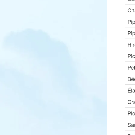
Ch
Pip
Pip
Hir
Pic
Pe
Bé
Él
Cr
Pl
Sar