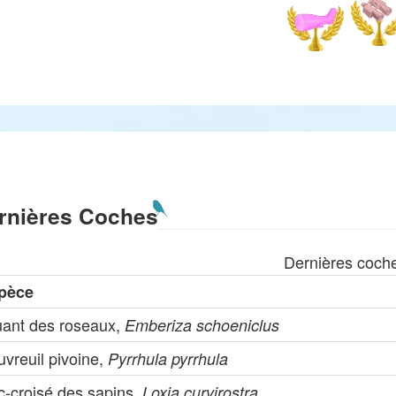
rnières Coches
Dernières coch
pèce
uant des roseaux,
Emberiza schoeniclus
vreuil pivoine,
Pyrrhula pyrrhula
c-croisé des sapins,
Loxia curvirostra