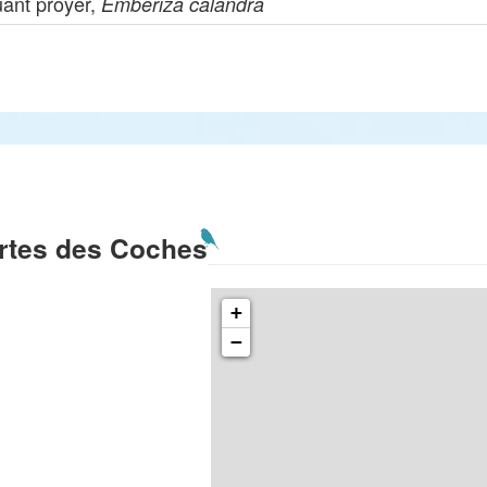
uant proyer,
Emberiza calandra
rtes des Coches
+
−