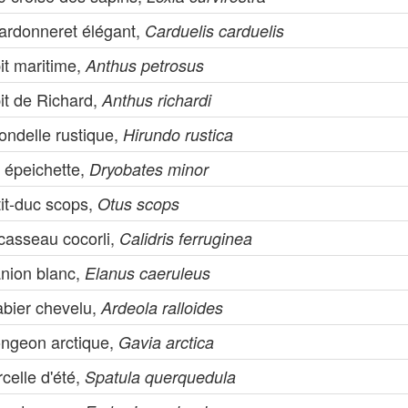
ardonneret élégant,
Carduelis carduelis
it maritime,
Anthus petrosus
it de Richard,
Anthus richardi
ondelle rustique,
Hirundo rustica
 épeichette,
Dryobates minor
tit-duc scops,
Otus scops
casseau cocorli,
Calidris ferruginea
anion blanc,
Elanus caeruleus
abier chevelu,
Ardeola ralloides
ongeon arctique,
Gavia arctica
celle d'été,
Spatula querquedula