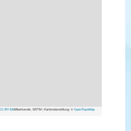
CC-BY-SA
Mitwirkende, SRTM | Kartendarstellung: ©
OpenTopoMap