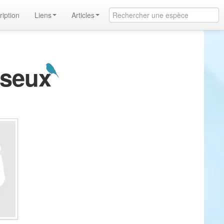
ription
Liens
Articles
sseux