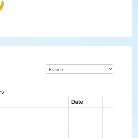
es
Date