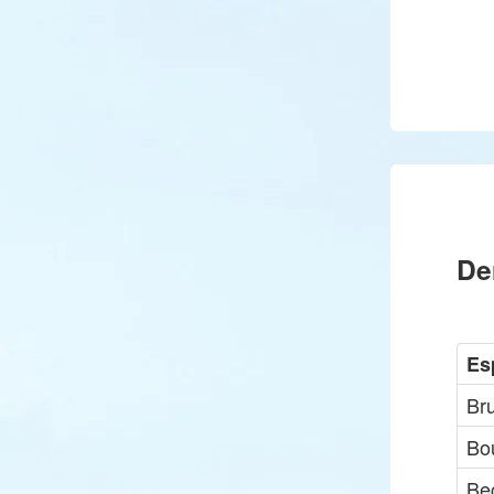
De
Es
Br
Bou
Be