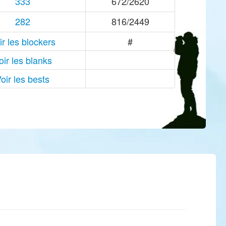
333
672/2620
282
816/2449
ir les blockers
#
oir les blanks
oir les bests