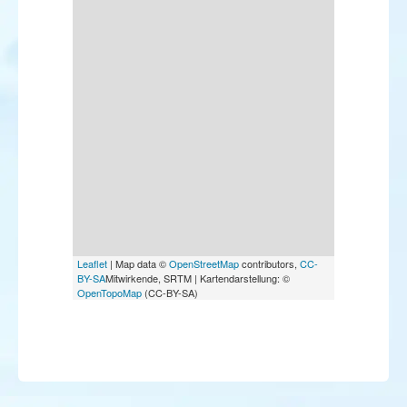
Leaflet
| Map data ©
OpenStreetMap
contributors,
CC-
BY-SA
Mitwirkende, SRTM | Kartendarstellung: ©
OpenTopoMap
(CC-BY-SA)