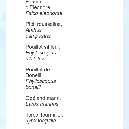
Faucon
d'Eléonore,
Falco eleonorae
Pipit rousseline,
Anthus
campestris
Pouillot siffleur,
Phylloscopus
sibilatrix
Pouillot de
Bonelli,
Phylloscopus
bonelli
Goéland marin,
Larus marinus
Torcol fourmilier,
Jynx torquilla