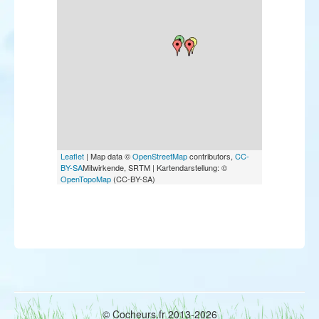
Leaflet
| Map data ©
OpenStreetMap
contributors,
CC-
BY-SA
Mitwirkende, SRTM | Kartendarstellung: ©
OpenTopoMap
(CC-BY-SA)
© Cocheurs.fr 2013-2026