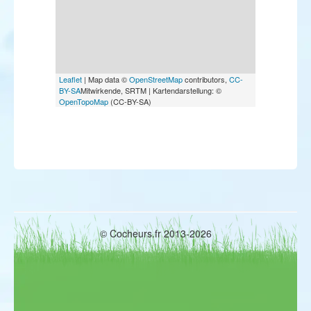
Leaflet
| Map data ©
OpenStreetMap
contributors,
CC-
BY-SA
Mitwirkende, SRTM | Kartendarstellung: ©
OpenTopoMap
(CC-BY-SA)
© Cocheurs.fr 2013-2026