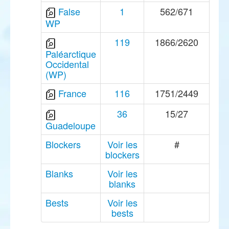
False
1
562/671
WP
119
1866/2620
Paléarctique
Occidental
(WP)
France
116
1751/2449
36
15/27
Guadeloupe
Blockers
Voir les
#
blockers
Blanks
Voir les
blanks
Bests
Voir les
bests