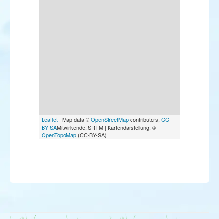
Leaflet
| Map data ©
OpenStreetMap
contributors,
CC-
BY-SA
Mitwirkende, SRTM | Kartendarstellung: ©
OpenTopoMap
(CC-BY-SA)