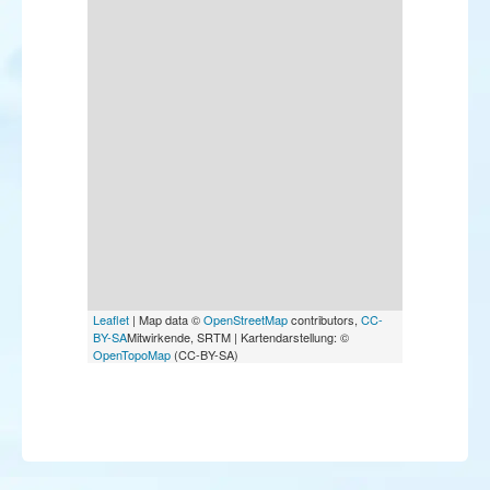
Leaflet
| Map data ©
OpenStreetMap
contributors,
CC-
BY-SA
Mitwirkende, SRTM | Kartendarstellung: ©
OpenTopoMap
(CC-BY-SA)