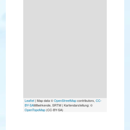
Leaflet
| Map data ©
OpenStreetMap
contributors,
CC-
BY-SA
Mitwirkende, SRTM | Kartendarstellung: ©
OpenTopoMap
(CC-BY-SA)