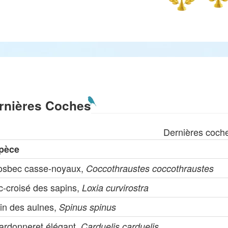
rnières Coches
Dernières coch
pèce
osbec casse-noyaux,
Coccothraustes coccothraustes
c-croisé des sapins,
Loxia curvirostra
rin des aulnes,
Spinus spinus
ardonneret élégant,
Carduelis carduelis