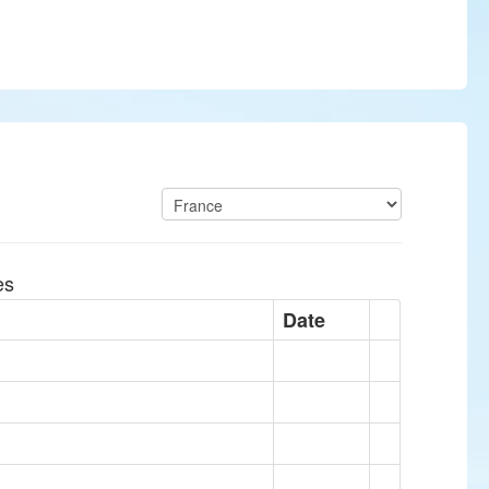
es
Date