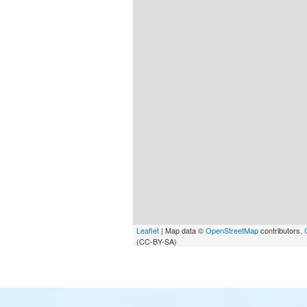
Leaflet
| Map data ©
OpenStreetMap
contributors,
(CC-BY-SA)