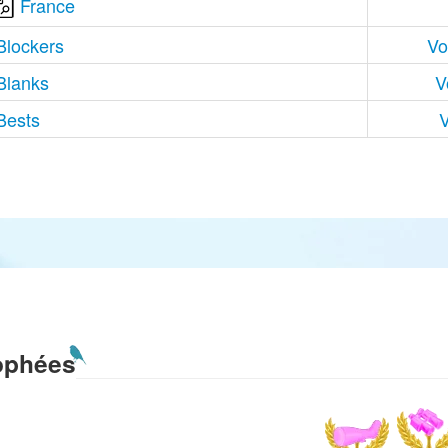
France
Blockers
Vo
Blanks
V
Bests
V
ophées