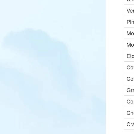
Ve
Pi
Mo
Mo
Et
Co
Cor
Gr
Co
Ch
Cr