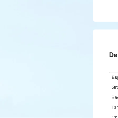
De
Es
Gr
Be
Ta
Ch