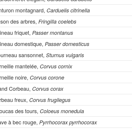
nturon montagnard,
Carduelis citrinella
nson des arbres,
Fringilla coelebs
ineau friquet,
Passer montanus
ineau domestique,
Passer domesticus
ourneau sansonnet,
Sturnus vulgaris
rneille mantelée,
Corvus cornix
neille noire,
Corvus corone
and Corbeau,
Corvus corax
rbeau freux,
Corvus frugilegus
oucas des tours,
Coloeus monedula
ave à bec rouge,
Pyrrhocorax pyrrhocorax