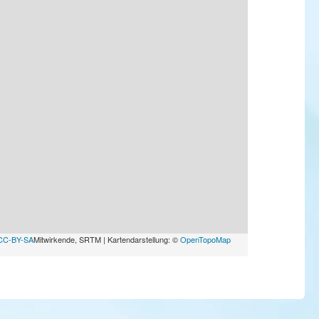
CC-BY-SA
Mitwirkende, SRTM | Kartendarstellung: ©
OpenTopoMap