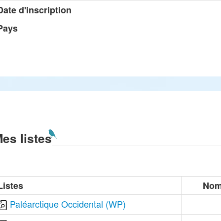
Date d'inscription
Pays
es listes
Listes
Nom
Paléarctique Occidental (WP)